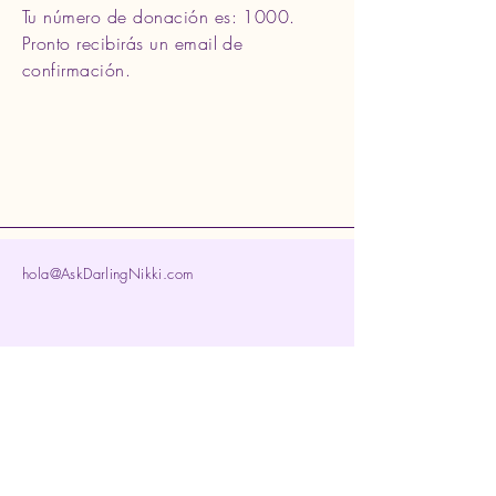
Tu número de donación es: 1000.
Pronto recibirás un email de
confirmación.
hola@AskDarlingNikki.com
865 NJ-33 Suite 3 PMB 1033
Freehold, NJ 07728, EE. UU.