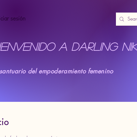
iciar sesión
ienvenido a Darling Nik
 santuario del empoderamiento femenino
cio