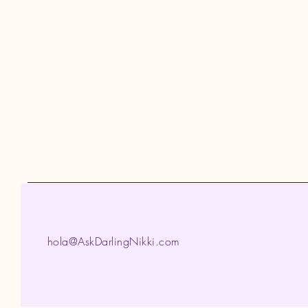
hola@AskDarlingNikki.com