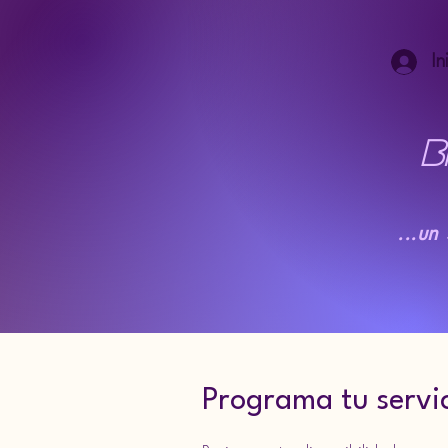
In
B
...un
Programa tu servi